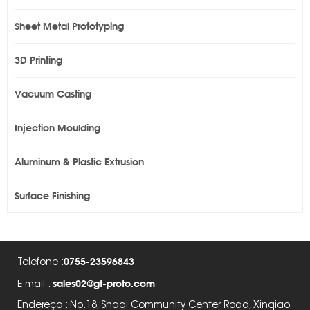
Sheet Metal Prototyping
3D Printing
Vacuum Casting
Injection Moulding
Aluminum & Plastic Extrusion
Surface Finishing
0755-23596843
Telefone :
sales02@gt-proto.com
E-mail :
Endereço : No.18, Shaqi Community Center Road, Xinqiao